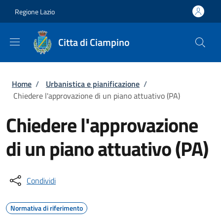
Salta al contenuto principale
Skip to footer content
Regione Lazio
Citta di Ciampino
Briciole di pane
Home
/
Urbanistica e pianificazione
/
Chiedere l'approvazione di un piano attuativo (PA)
Chiedere l'approvazione
di un piano attuativo (PA)
Condividi
Normativa di riferimento