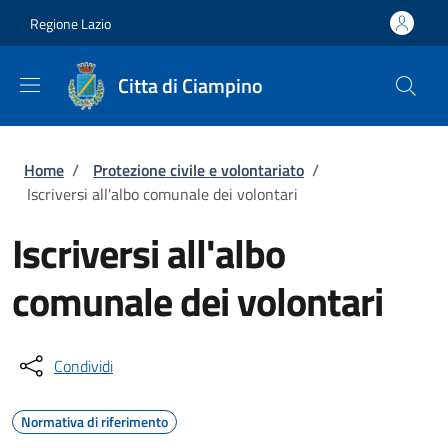
Salta al contenuto principale
Skip to footer content
Regione Lazio
Citta di Ciampino
Briciole di pane
Home
/
Protezione civile e volontariato
/
Iscriversi all'albo comunale dei volontari
Iscriversi all'albo
comunale dei volontari
Condividi
Normativa di riferimento