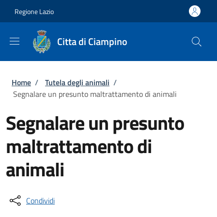
Salta al contenuto principale
Skip to footer content
Regione Lazio
Citta di Ciampino
Briciole di pane
Home
/
Tutela degli animali
/
Segnalare un presunto maltrattamento di animali
Segnalare un presunto
maltrattamento di
animali
Condividi