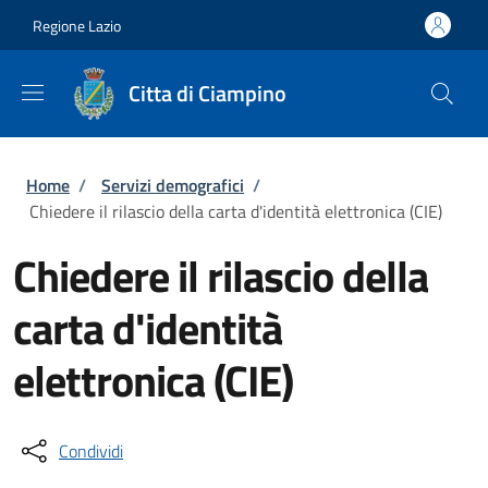
Salta al contenuto principale
Skip to footer content
Regione Lazio
Citta di Ciampino
Briciole di pane
Home
/
Servizi demografici
/
Chiedere il rilascio della carta d'identità elettronica (CIE)
Chiedere il rilascio della
carta d'identità
elettronica (CIE)
Condividi