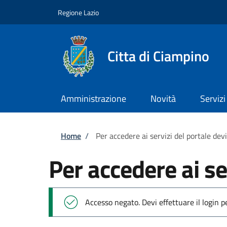
Salta al contenuto principale
Skip to footer content
Regione Lazio
Citta di Ciampino
Amministrazione
Novità
Servizi
Briciole di pane
Home
/
Per accedere ai servizi del portale dev
Per accedere ai se
Messaggio di stato
Accesso negato. Devi effettuare il login 