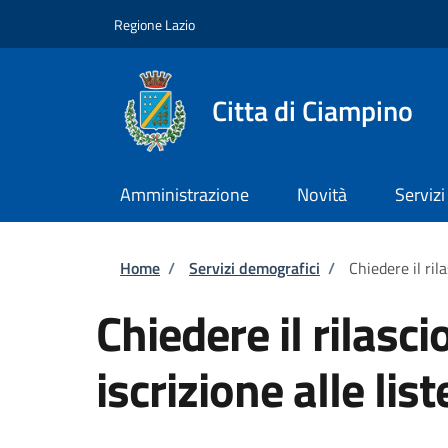
Salta al contenuto principale
Skip to footer content
Regione Lazio
Citta di Ciampino
Amministrazione
Novità
Servizi
Briciole di pane
Home
/
Servizi demografici
/
Chiedere il rila
Chiedere il rilascio
iscrizione alle list