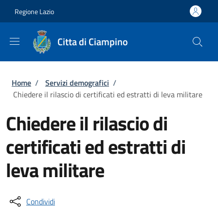
Salta al contenuto principale
Skip to footer content
Regione Lazio
Citta di Ciampino
Briciole di pane
Home
/
Servizi demografici
/
Chiedere il rilascio di certificati ed estratti di leva militare
Chiedere il rilascio di
certificati ed estratti di
leva militare
Condividi