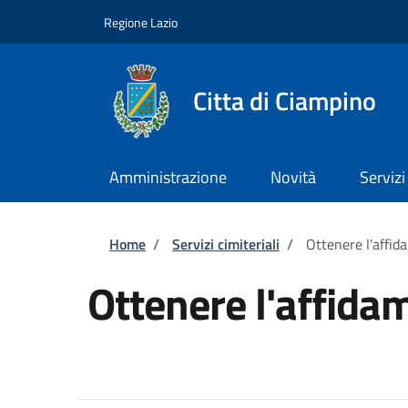
Salta al contenuto principale
Skip to footer content
Regione Lazio
Citta di Ciampino
Amministrazione
Novità
Servizi
Briciole di pane
Home
/
Servizi cimiteriali
/
Ottenere l'affid
Ottenere l'affida