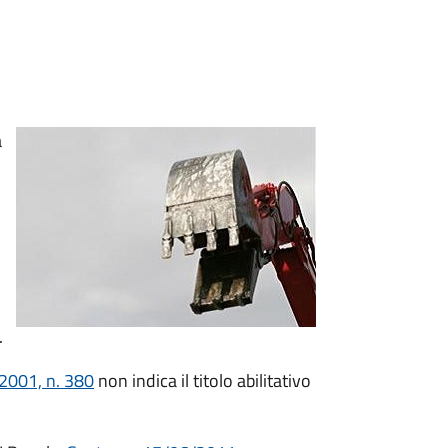
a
.
/2001, n. 380
non indica il titolo abilitativo