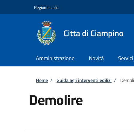
Salta al contenuto principale
Skip to footer content
Regione Lazio
Citta di Ciampino
Amministrazione
Novità
Servizi
Briciole di pane
Home
/
Guida agli interventi edilizi
/
Demoli
Demolire