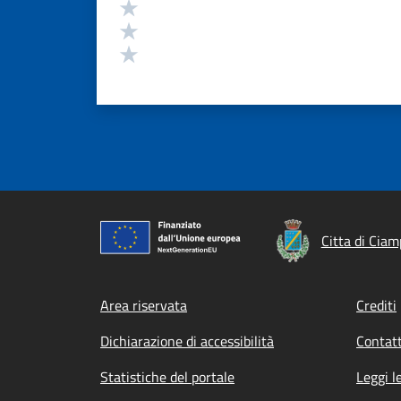
Valuta 3 stelle su 5
Valuta 2 stelle su 5
Valuta 1 stelle su 5
Citta di Ciam
Footer menu
Area riservata
Crediti
Dichiarazione di accessibilità
Contatt
Statistiche del portale
Leggi l