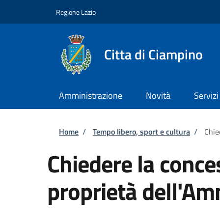
Salta al contenuto principale
Skip to footer content
Regione Lazio
Citta di Ciampino
Amministrazione
Novità
Servizi
Briciole di pane
Home
/
Tempo libero, sport e cultura
/
Chie
Chiedere la conces
proprietà dell'Am