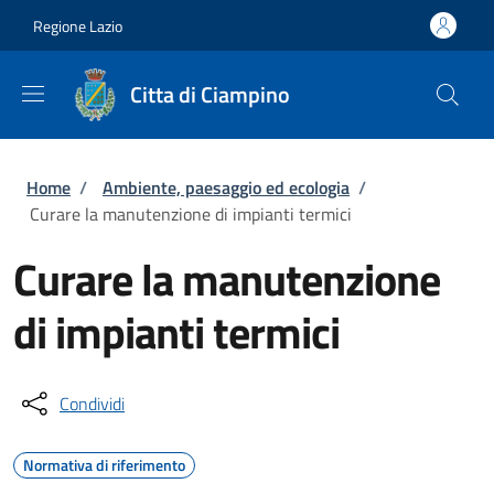
Salta al contenuto principale
Skip to footer content
Regione Lazio
Citta di Ciampino
Briciole di pane
Home
/
Ambiente, paesaggio ed ecologia
/
Curare la manutenzione di impianti termici
Curare la manutenzione
di impianti termici
Condividi
Normativa di riferimento