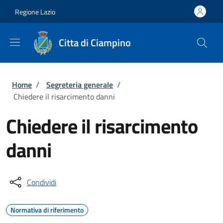
Salta al contenuto principale
Skip to footer content
Regione Lazio
Citta di Ciampino
Briciole di pane
Home
/
Segreteria generale
/
Chiedere il risarcimento danni
Chiedere il risarcimento
danni
Condividi
Normativa di riferimento