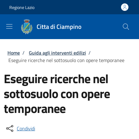
Salta al contenuto principale
Skip to footer content
Regione Lazio
Citta di Ciampino
Briciole di pane
Home
/
Guida agli interventi edilizi
/
Eseguire ricerche nel sottosuolo con opere temporanee
Eseguire ricerche nel
sottosuolo con opere
temporanee
Condividi