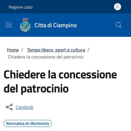
Salta al contenuto principale
Skip to footer content
Regione Lazio
Citta di Ciampino
Briciole di pane
Home
/
Tempo libero, sport e cultura
/
Chiedere la concessione del patrocinio
Chiedere la concessione
del patrocinio
Condividi
Normativa di riferimento