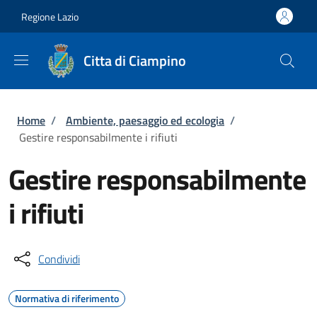
Salta al contenuto principale
Skip to footer content
Regione Lazio
Citta di Ciampino
Briciole di pane
Home
/
Ambiente, paesaggio ed ecologia
/
Gestire responsabilmente i rifiuti
Gestire responsabilmente
i rifiuti
Condividi
Normativa di riferimento