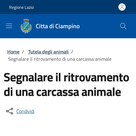
Salta al contenuto principale
Skip to footer content
Regione Lazio
Citta di Ciampino
Briciole di pane
Home
/
Tutela degli animali
/
Segnalare il ritrovamento di una carcassa animale
Segnalare il ritrovamento
di una carcassa animale
Condividi