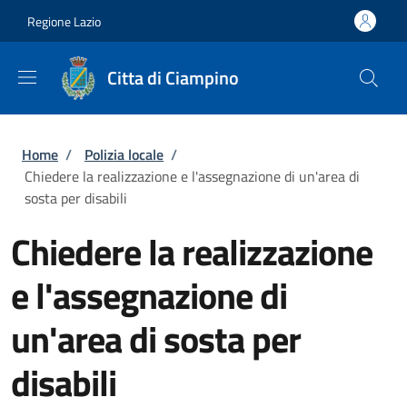
Salta al contenuto principale
Skip to footer content
Regione Lazio
Citta di Ciampino
Briciole di pane
Home
/
Polizia locale
/
Chiedere la realizzazione e l'assegnazione di un'area di
sosta per disabili
Chiedere la realizzazione
e l'assegnazione di
un'area di sosta per
disabili