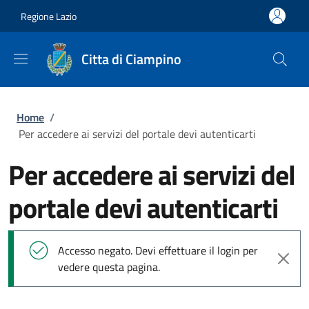
Salta al contenuto principale
Skip to footer content
Regione Lazio
Citta di Ciampino
Briciole di pane
Home
/
Per accedere ai servizi del portale devi autenticarti
Per accedere ai servizi del
portale devi autenticarti
Messaggio di stato
Accesso negato. Devi effettuare il login per
vedere questa pagina.