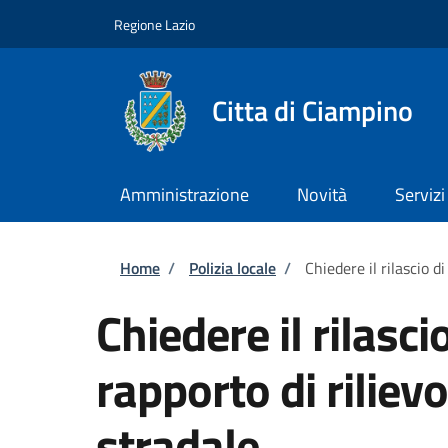
Salta al contenuto principale
Skip to footer content
Regione Lazio
Citta di Ciampino
Amministrazione
Novità
Servizi
Briciole di pane
Home
/
Polizia locale
/
Chiedere il rilascio d
Chiedere il rilasci
rapporto di riliev
stradale