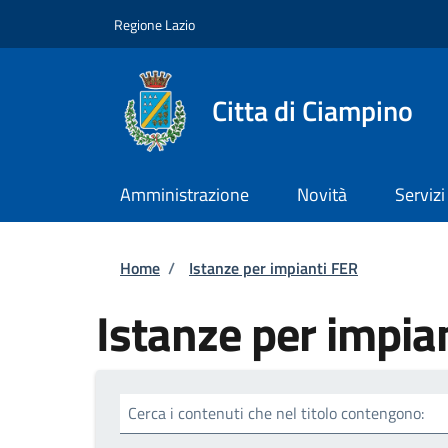
Salta al contenuto principale
Skip to footer content
Regione Lazio
Citta di Ciampino
Amministrazione
Novità
Servizi
Briciole di pane
Home
/
Istanze per impianti FER
Istanze per impia
Cerca i contenuti che nel titolo contengono: