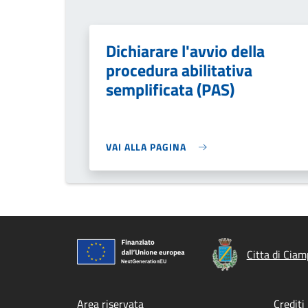
Dichiarare l'avvio della
procedura abilitativa
semplificata (PAS)
VAI ALLA PAGINA
Citta di Ciam
Area riservata
Crediti