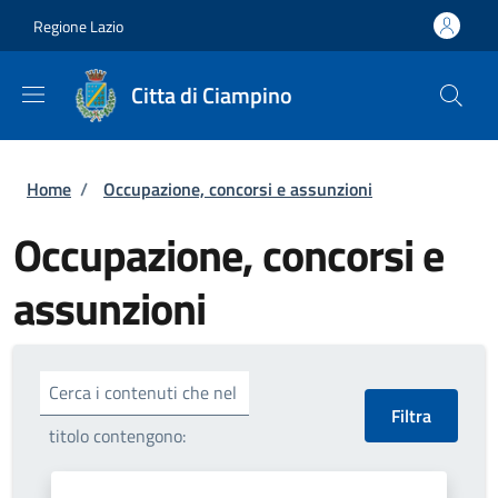
Salta al contenuto principale
Skip to footer content
Regione Lazio
Citta di Ciampino
Briciole di pane
Home
/
Occupazione, concorsi e assunzioni
Occupazione, concorsi e
assunzioni
Cerca i contenuti che nel
titolo contengono: