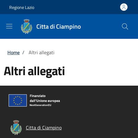
Salta al contenuto principale
Skip to footer content
Regione Lazio
Citta di Ciampino
Briciole di pane
Home
/
Altri allegati
Altri allegati
Citta di Ciampino