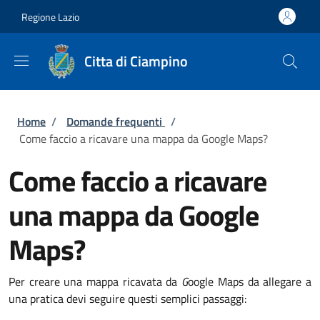
Salta al contenuto principale
Skip to footer content
Regione Lazio
Citta di Ciampino
Briciole di pane
Home
/
Domande frequenti
/
Come faccio a ricavare una mappa da Google Maps?
Come faccio a ricavare
una mappa da Google
Maps?
Per creare una mappa ricavata da
G
oogle Maps da allegare a
una pratica devi seguire questi semplici passaggi: