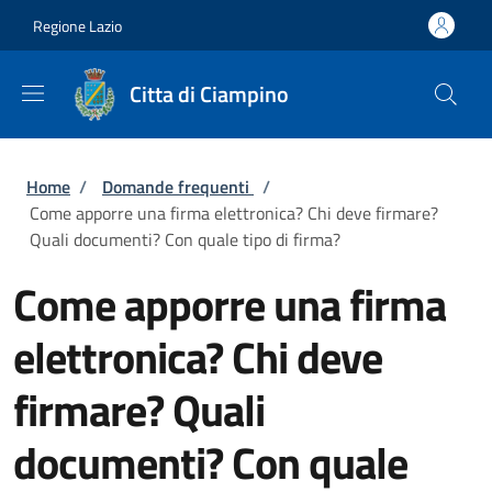
Salta al contenuto principale
Skip to footer content
Regione Lazio
Citta di Ciampino
Briciole di pane
Home
/
Domande frequenti
/
Come apporre una firma elettronica? Chi deve firmare?
Quali documenti? Con quale tipo di firma?
Come apporre una firma
elettronica? Chi deve
firmare? Quali
documenti? Con quale