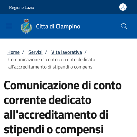
Salta al contenuto principale
Skip to footer content
Regione Lazio
Citta di Ciampino
Briciole di pane
Home
/
Servizi
/
Vita lavorativa
/
Comunicazione di conto corrente dedicato
all'accreditamento di stipendi o compensi
Comunicazione di conto
corrente dedicato
all'accreditamento di
stipendi o compensi