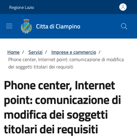
Salta al contenuto principale
Skip to footer content
Regione Lazio
Citta di Ciampino
Briciole di pane
Home
/
Servizi
/
Imprese e commercio
/
Phone center, Internet point: comunicazione di modifica
dei soggetti titolari dei requisiti
Phone center, Internet
point: comunicazione di
modifica dei soggetti
titolari dei requisiti