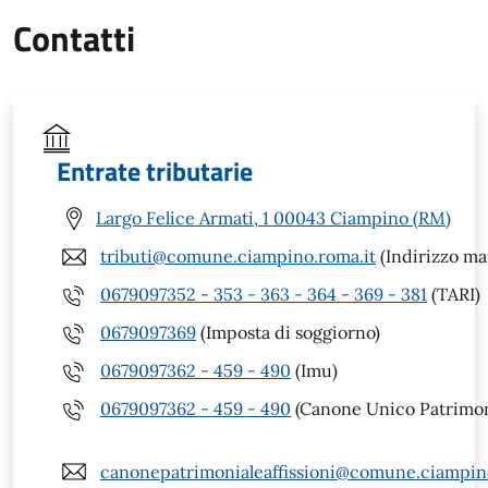
Contatti
Entrate tributarie
Largo Felice Armati, 1 00043 Ciampino (RM)
tributi@comune.ciampino.roma.it
(Indirizzo mai
0679097352 - 353 - 363 - 364 - 369 - 381
(TARI)
0679097369
(Imposta di soggiorno)
0679097362 - 459 - 490
(Imu)
0679097362 - 459 - 490
(Canone Unico Patrimon
canonepatrimonialeaffissioni@comune.ciampin