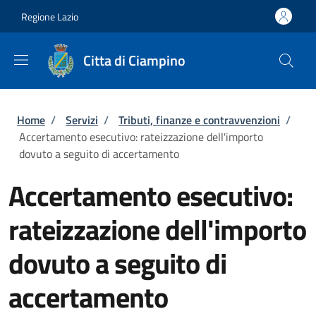
Salta al contenuto principale
Skip to footer content
Regione Lazio
Citta di Ciampino
Briciole di pane
Home
/
Servizi
/
Tributi, finanze e contravvenzioni
/
Accertamento esecutivo: rateizzazione dell'importo
dovuto a seguito di accertamento
Accertamento esecutivo:
rateizzazione dell'importo
dovuto a seguito di
accertamento