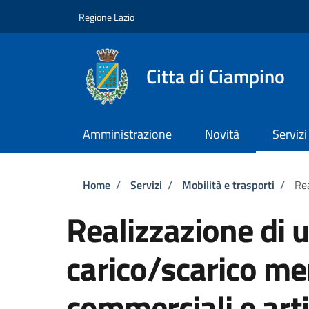
Salta al contenuto principale
Skip to footer content
Regione Lazio
Citta di Ciampino
Amministrazione
Novità
Servizi
Briciole di pane
Home
/
Servizi
/
Mobilità e trasporti
/
Rea
Realizzazione di u
carico/scarico mer
commerciali e arti