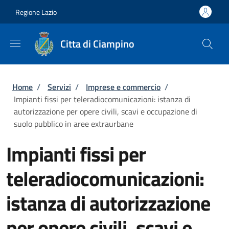
Salta al contenuto principale
Skip to footer content
Regione Lazio
Citta di Ciampino
Briciole di pane
Home
/
Servizi
/
Imprese e commercio
/
Impianti fissi per teleradiocomunicazioni: istanza di
autorizzazione per opere civili, scavi e occupazione di
suolo pubblico in aree extraurbane
Impianti fissi per
teleradiocomunicazioni:
istanza di autorizzazione
per opere civili, scavi e