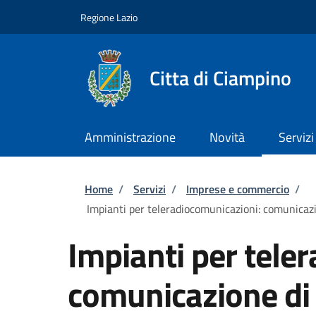
Salta al contenuto principale
Skip to footer content
Regione Lazio
Citta di Ciampino
Amministrazione
Novità
Servizi
Briciole di pane
Home
/
Servizi
/
Imprese e commercio
/
Impianti per teleradiocomunicazioni: comunicazi
Impianti per tele
comunicazione di 