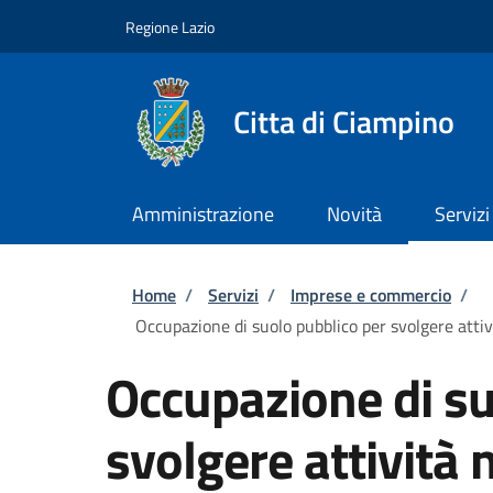
Salta al contenuto principale
Skip to footer content
Regione Lazio
Citta di Ciampino
Amministrazione
Novità
Servizi
Briciole di pane
Home
/
Servizi
/
Imprese e commercio
/
Occupazione di suolo pubblico per svolgere attiv
Occupazione di su
svolgere attività 