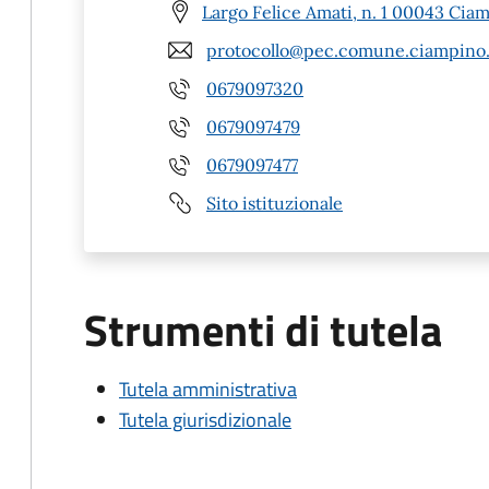
Largo Felice Amati, n. 1 00043 Cia
protocollo@pec.comune.ciampino.
0679097320
0679097479
0679097477
Sito istituzionale
Strumenti di tutela
Tutela amministrativa
Tutela giurisdizionale