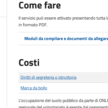
Come fare
Il servizio può essere attivato presentando tutta
in formato PDF.
Moduli da compilare e documenti da allegar
Costi
Tipo di pagamento
Importo
Diritti di segreteria o istruttoria
Marca da bollo
L'occupazione del suolo pubblico da parte di ONLUS
regionale del volontariato è esente dal pagamento