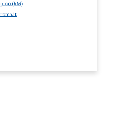
mpino (RM)
roma.it