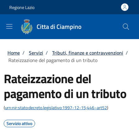
Salta al contenuto principale
Skip to footer content
Regione Lazio
Citta di Ciampino
Briciole di pane
Home
/
Servizi
/
Tributi, finanze e contravvenzioni
/
Rateizzazione del pagamento di un tributo
Rateizzazione del
pagamento di un tributo
(
urn:nir:stato:decreto.legislativo:1997-12-15;446~art52
)
Servizio attivo