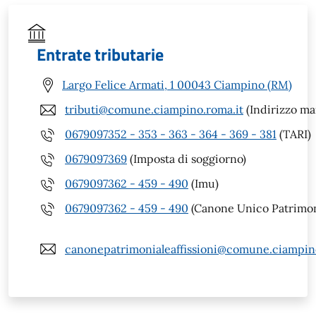
Entrate tributarie
Largo Felice Armati, 1 00043 Ciampino (RM)
tributi@comune.ciampino.roma.it
(Indirizzo mai
0679097352 - 353 - 363 - 364 - 369 - 381
(TARI)
0679097369
(Imposta di soggiorno)
0679097362 - 459 - 490
(Imu)
0679097362 - 459 - 490
(Canone Unico Patrimon
canonepatrimonialeaffissioni@comune.ciampin