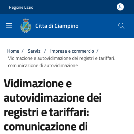
Salta al contenuto principale
Skip to footer content
Regione Lazio
Citta di Ciampino
Briciole di pane
Home
/
Servizi
/
Imprese e commercio
/
Vidimazione e autovidimazione dei registri e tariffari:
comunicazione di autovidimazione
Vidimazione e
autovidimazione dei
registri e tariffari:
comunicazione di