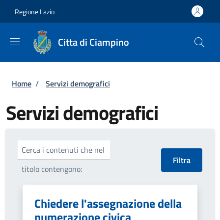
Salta al contenuto principale
Skip to footer content
Regione Lazio
Citta di Ciampino
Briciole di pane
Home
/
Servizi demografici
Servizi demografici
Cerca i contenuti che nel
titolo contengono:
Chiedere l'assegnazione della
numerazione civica