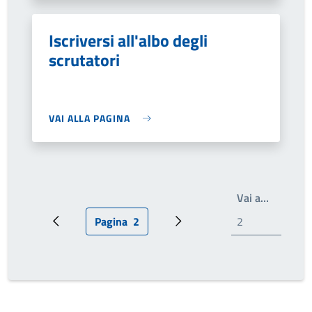
Iscriversi all'albo degli
scrutatori
VAI ALLA PAGINA
Write th
Vai a…
Pagina
2
Pagina precedente
Pagina attuale
Prossima pagina