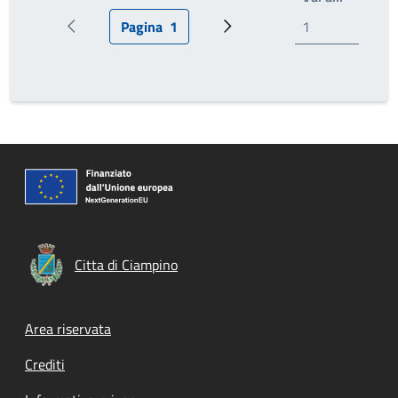
Pagina
1
Pagina precedente
Pagina attuale
Prossima pagina
Citta di Ciampino
Footer menu
Area riservata
Crediti