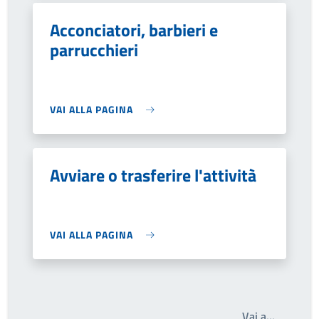
Acconciatori, barbieri e
parrucchieri
VAI ALLA PAGINA
Avviare o trasferire l'attività
VAI ALLA PAGINA
Write th
Vai a…