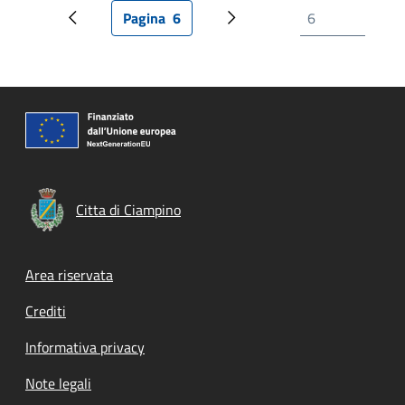
Pagina
6
Pagina precedente
Pagina attuale
Prossima pagina
Citta di Ciampino
Footer menu
Area riservata
Crediti
Informativa privacy
Note legali