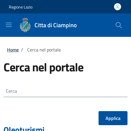
Salta al contenuto principale
Skip to footer content
Regione Lazio
Citta di Ciampino
Briciole di pane
Home
/
Cerca nel portale
Cerca nel portale
Cerca
Oleoturismi